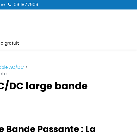
mé
0611877909
c gratuit
able AC/DC
nte
C/DC large bande
 Bande Passante : La