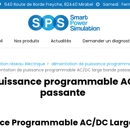
640 Route de Borde Freyche, 82440 Mirabel
Samedi : Fer
il
Nos produits
Actualités
Demander un diagnosti
tion réseau électrique
alimentation de puissance programm
entation de puissance programmable AC/DC large bande passa
puissance programmable A
passante
nce Programmable AC/DC Large