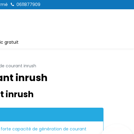
ermé
0611877909
c gratuit
de courant inrush
ant inrush
t inrush
s forte capacité de génération de courant