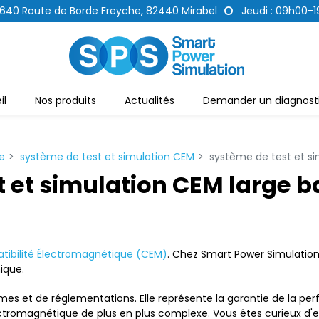
640 Route de Borde Freyche, 82440 Mirabel
Jeudi : 09h00-
il
Nos produits
Actualités
Demander un diagnosti
e
système de test et simulation CEM
système de test et s
t et simulation CEM large 
ibilité Électromagnétique (CEM)
. Chez Smart Power Simulatio
nique.
s et de réglementations. Elle représente la garantie de la perfo
romagnétique de plus en plus complexe. Vous êtes curieux d'en 