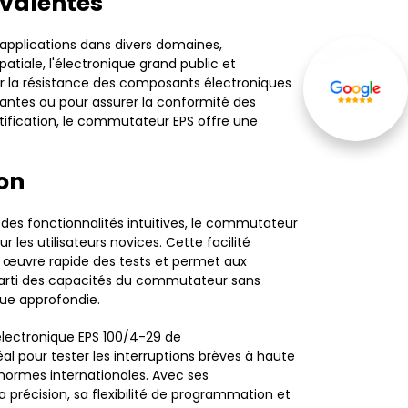
yvalentes
pplications dans divers domaines,
tiale, l'électronique grand public et
ter la résistance des composants électroniques
eantes ou pour assurer la conformité des
fication, le commutateur EPS offre une
Avis de nos
clients
ion
 des fonctionnalités intuitives, le commutateur
r les utilisateurs novices. Cette facilité
en œuvre rapide des tests et permet aux
 parti des capacités du commutateur sans
que approfondie.
lectronique EPS 100/4-29 de
éal pour tester les interruptions brèves à haute
rmes internationales. Avec ses
 précision, sa flexibilité de programmation et