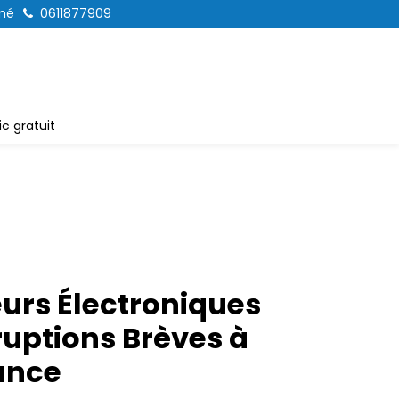
mé
0611877909
c gratuit
eurs Électroniques
ruptions Brèves à
ance