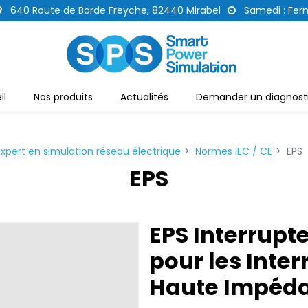
640 Route de Borde Freyche, 82440 Mirabel
Samedi : Fer
il
Nos produits
Actualités
Demander un diagnosti
Expert en simulation réseau électrique
Normes IEC / CE
EPS
EPS
EPS Interrupt
pour les Inter
Haute Impéd