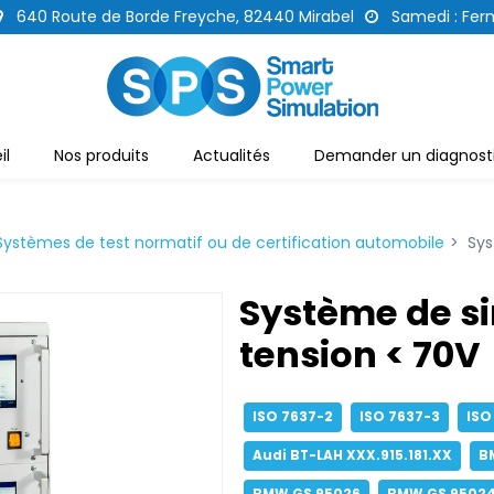
640 Route de Borde Freyche, 82440 Mirabel
Samedi : Fer
il
Nos produits
Actualités
Demander un diagnosti
Systèmes de test normatif ou de certification automobile
Sys
Système de s
tension < 70V
ISO 7637-2
ISO 7637-3
ISO
Audi BT-LAH XXX.915.181.XX
B