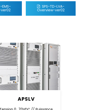
D-EMS-
SPS-TD-LVA-
-ver02
Overview-ver02
APSLV
Tension 0...70VDC // Puissance