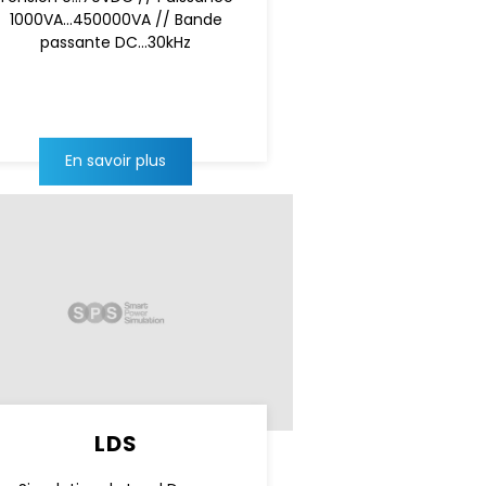
1000VA...450000VA // Bande
passante DC...30kHz
En savoir plus
LDS