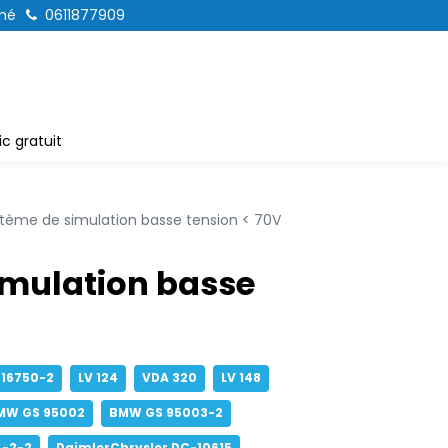
mé
0611877909
c gratuit
tème de simulation basse tension < 70V
imulation basse
 16750-2
LV 124
VDA 320
LV 148
MW GS 95002
BMW GS 95003-2