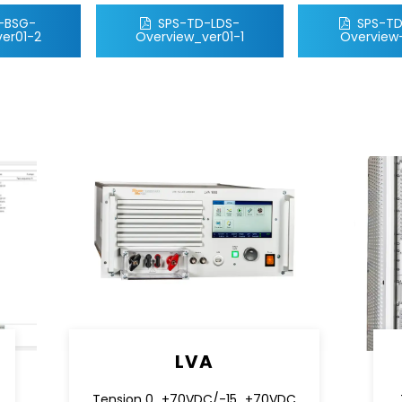
-BSG-
SPS-TD-LDS-
SPS-T
er01-2
Overview_ver01-1
Overview
LVA
Tension 0...+70VDC/-15...+70VDC