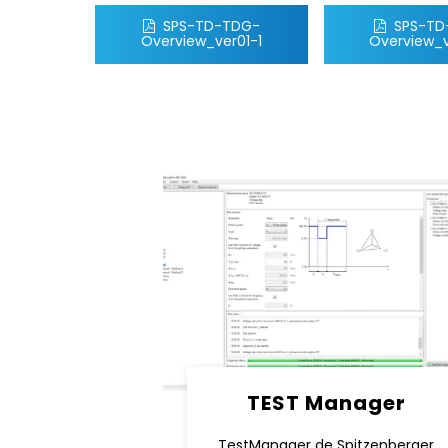
SPS-TD-TDG-
SPS-TD
Overview_ver01-1
Overview_v
TEST Manager
TestManager de Spitzenberger