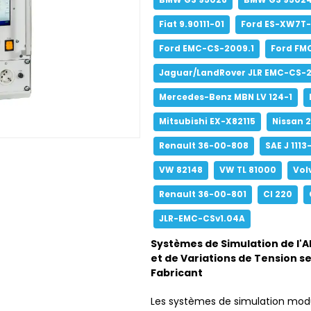
BMW GS 95026
BMW GS 95024
Fiat 9.90111-01
Ford ES-XW7T
Ford EMC-CS-2009.1
Ford FM
Jaguar/LandRover JLR EMC-CS-20
Mercedes-Benz MBN LV 124-1
Mitsubishi EX-X82115
Nissan 
Renault 36-00-808
SAE J 1113-
VW 82148
VW TL 81000
Vol
Renault 36-00-801
CI 220
JLR-EMC-CSv1.04A
Systèmes de Simulation de l'A
et de Variations de Tension se
Fabricant
Les systèmes de simulation modula