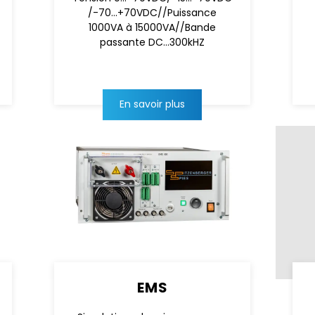
/-70...+70VDC//Puissance
1000VA à 15000VA//Bande
passante DC...300kHZ
En savoir plus
EMS