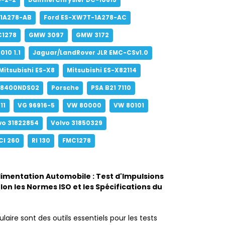
-2-2
DaimlerChrysler DC-10615
-1A278-AB
Ford ES-XW7T-1A278-AC
C1278
GMW 3097
GMW 3172
10 1.1
Jaguar/LandRover JLR EMC-CSv1.0
Mitsubishi ES-X8
Mitsubishi ES-X82114
28400NDS02
Porsche
PSA B21 7110
11
VG 96916-5
VW 80000
VW 80101
vo 31822854
Volvo 31850329
CI 260
RI 130
FMC1278
limentation Automobile : Test d'Impulsions
lon les Normes ISO et les Spécifications du
ire sont des outils essentiels pour les tests